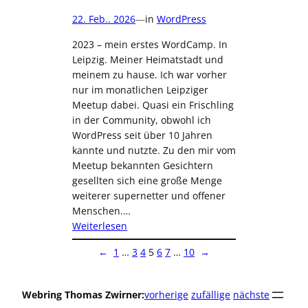
22. Feb.. 2026
—
in
WordPress
2023 – mein erstes WordCamp. In
Leipzig. Meiner Heimatstadt und
meinem zu hause. Ich war vorher
nur im monatlichen Leipziger
Meetup dabei. Quasi ein Frischling
in der Community, obwohl ich
WordPress seit über 10 Jahren
kannte und nutzte. Zu den mir vom
Meetup bekannten Gesichtern
gesellten sich eine große Menge
weiterer supernetter und offener
Menschen.…
:
Weiterlesen
Retrospektive
←
1
…
3
4
5
6
7
…
10
→
WordCamp
Leipzig
Webring Thomas Zwirner:
vorherige
zufällige
nächste