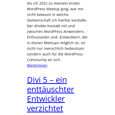
Als ich 2022 zu meinem ersten
WordPress Meetup ging, war mir
nicht bewusst in welche
Gemeinschaft ich hierbei vorstoße.
Der direkte Kontakt mit und
zwischen WordPress-Anwendern, -
Enthusiasten und -Entwicklern, der
in diesen Meetups möglich ist, ist
nicht nur menschlich bedeutsam
sondern auch für die WordPress
Community an sich.
:
Weiterlesen
Meetups
–
Divi 5 – ein
die
enttäuschter
Seele
der
Entwickler
WordPress
Community
verzichtet