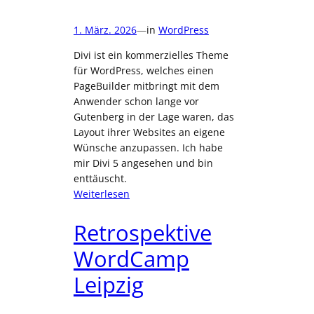
1. März. 2026
—
in
WordPress
Divi ist ein kommerzielles Theme
für WordPress, welches einen
PageBuilder mitbringt mit dem
Anwender schon lange vor
Gutenberg in der Lage waren, das
Layout ihrer Websites an eigene
Wünsche anzupassen. Ich habe
mir Divi 5 angesehen und bin
enttäuscht.
:
Weiterlesen
Divi
5
Retrospektive
–
WordCamp
ein
enttäuschter
Leipzig
Entwickler
verzichtet