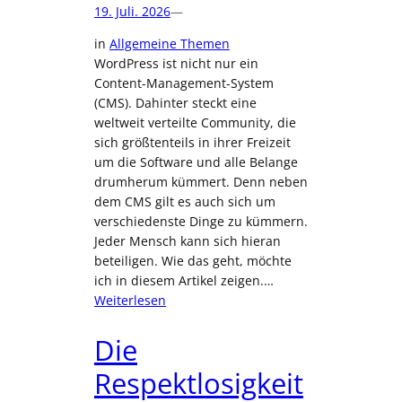
19. Juli. 2026
—
in
Allgemeine Themen
WordPress ist nicht nur ein
Content-Management-System
(CMS). Dahinter steckt eine
weltweit verteilte Community, die
sich größtenteils in ihrer Freizeit
um die Software und alle Belange
drumherum kümmert. Denn neben
dem CMS gilt es auch sich um
verschiedenste Dinge zu kümmern.
Jeder Mensch kann sich hieran
beteiligen. Wie das geht, möchte
ich in diesem Artikel zeigen.…
:
Weiterlesen
Einfluss
in
Die
der
Respektlosigkeit
WordPress
Community