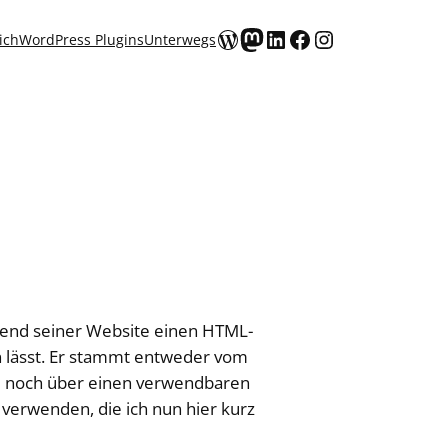
WordPress
Mastodon
LinkedIn
Facebook
Instagram
ich
WordPress Plugins
Unterwegs
ntend seiner Website einen HTML-
en lässt. Er stammt entweder vom
e noch über einen verwendbaren
verwenden, die ich nun hier kurz