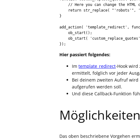
    // Here you can change the HTML content

    return str_replace( "'robots'", '"robots"', $buffer );

}

add_action( 'template_redirect', func
    ob_start();

    ob_start( 'custom_replace_quotes' );

});
Hier passiert folgendes:
Im
template_redirect
-Hook wird
ermittelt, folglich vor jeder Aus
Bei deinem zweiten Aufruf wird
aufgerufen werden soll.
Und diese Callback-Funktion fü
Möglichkeite
Das oben beschriebene Vorgehen ermög