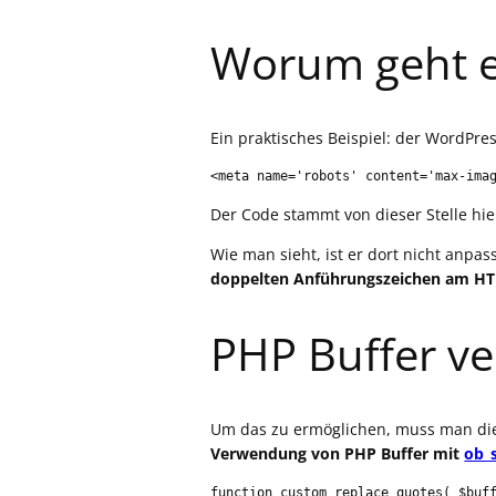
Worum geht e
Ein praktisches Beispiel: der WordPre
<meta name='robots' content='max-ima
Der Code stammt von dieser Stelle hie
Wie man sieht, ist er dort nicht anpa
doppelten Anführungszeichen am HTM
PHP Buffer v
Um das zu ermöglichen, muss man di
Verwendung von PHP Buffer mit
ob_s
function custom_replace_quotes( $buff