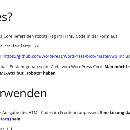
s?
ss Core liefert den robots-Tag im HTML-Code in der Form aus:
ge-preview:large' />
r:
https://github.com/WordPress/WordPress/blob/master/wp-inclu
ssbar. Er steht genau so im Code vom WordPress Core.
Man möchte n
L-Attribut „robots“ haben.
erwenden
e Ausgabe des HTML-Codes im Frontend anpassen.
Eine Lösung da
tart()
sein:
er ) {
