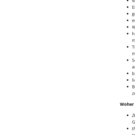
M
E
g
e
W
h
m
T
m
S
a
b
l
B
z
Woher
Z
G
t