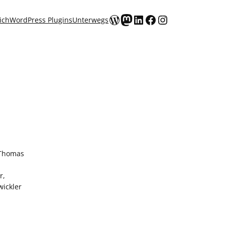
WordPress
Mastodon
LinkedIn
Facebook
Instagram
ich
WordPress Plugins
Unterwegs
r,
ickler