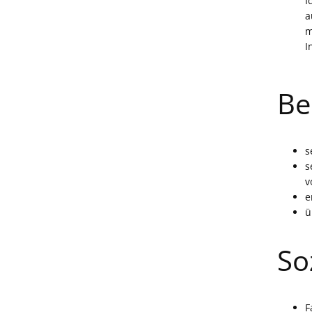
I
a
m
I
Be
s
s
v
e
ü
So
F