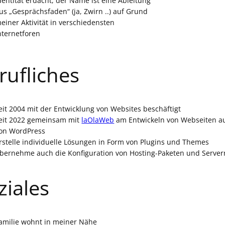
dentität erdacht, der Name ist eine Ableitung
us „Gesprächsfaden“ (ja, Zwirn ..) auf Grund
einer Aktivität in verschiedensten
nternetforen
rufliches
eit 2004 mit der Entwicklung von Websites beschäftigt
eit 2022 gemeinsam mit
laOlaWeb
am Entwickeln von Webseiten au
on WordPress
rstelle individuelle Lösungen in Form von Plugins und Themes
bernehme auch die Konfiguration von Hosting-Paketen und Server
ziales
amilie wohnt in meiner Nähe