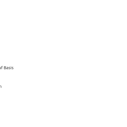
f Basis
n