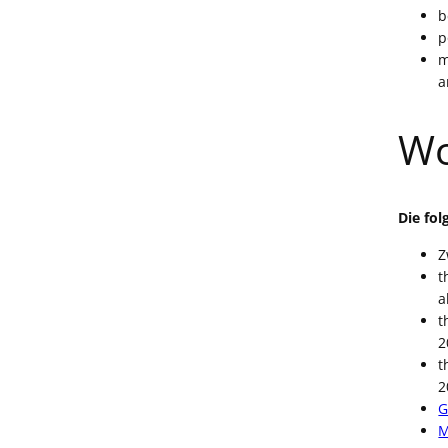
b
p
m
a
Wo
Die fol
Z
t
a
t
2
t
2
G
M