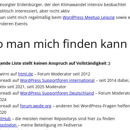
esorgter Erdenbürger, der den Klimawandel intensiv beobachtet
olitisch interessiert, aber nicht aktiv
an sieht mich regelmäßig beim
WordPress Meetup Leipzig
sowie e
nderen Events
 man mich finden kann
gende Liste stellt keinen Anspruch auf Vollständigkeit ;)
wirni auf
html.de
– Forum Moderator seit 2012
hreadi auf
WordPress Supportforen international
– seit 2014 dabei,
ktiv seit 2021, seit 2025 Moderator
hreadi auf
WordPress Supportforen Deutschland
– Forum Moderato
024
hreadi auf
forum.wpde.org
– anderen bei WordPress-Fragen helfen 
020
itHub
– die meisten meiner Repositorys sind hier zu finden
astodon
– meine Beteiligung im Fediverse