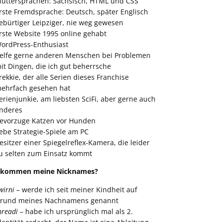
uttersprachen: Sächsisch, HTML und CSS
rste Fremdsprache: Deutsch, später Englisch
ebürtiger Leipziger, nie weg gewesen
rste Website 1995 online gehabt
ordPress-Enthusiast
elfe gerne anderen Menschen bei Problemen
it Dingen, die ich gut beherrsche
rekkie, der alle Serien dieses Franchise
ehrfach gesehen hat
erienjunkie, am liebsten SciFi, aber gerne auch
nderes
evorzuge Katzen vor Hunden
iebe Strategie-Spiele am PC
esitzer einer Spiegelreflex-Kamera, die leider
u selten zum Einsatz kommt
 kommen meine Nicknames?
wirni
– werde ich seit meiner Kindheit auf
rund meines Nachnamens genannt
hreadi
– habe ich ursprünglich mal als 2.