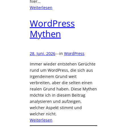
hier…
:
Weiterlesen
Die
Respektlosigkeit
WordPress
von
Mythen
Lifetime-
Lizenzen
28. Juni. 2026
—
in
WordPress
Immer wieder entstehen Gerüchte
rund um WordPress, die sich aus
irgendeinem Grund weit
verbreiten, aber die selten einen
realen Grund haben. Diese Mythen
möchte ich in diesem Beitrag
analysieren und aufzeigen,
welcher Aspekt stimmt und
welcher nicht.
:
Weiterlesen
WordPress