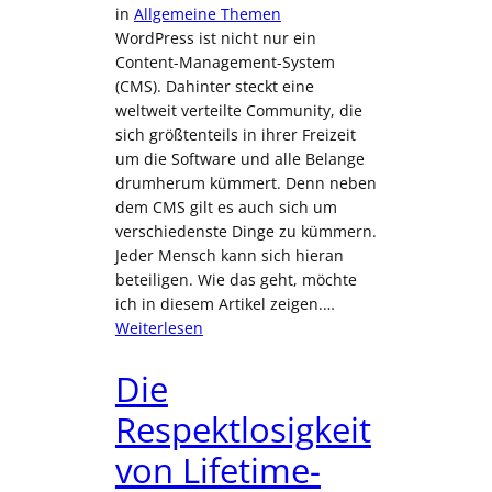
in
Allgemeine Themen
WordPress ist nicht nur ein
Content-Management-System
(CMS). Dahinter steckt eine
weltweit verteilte Community, die
sich größtenteils in ihrer Freizeit
um die Software und alle Belange
drumherum kümmert. Denn neben
dem CMS gilt es auch sich um
verschiedenste Dinge zu kümmern.
Jeder Mensch kann sich hieran
beteiligen. Wie das geht, möchte
ich in diesem Artikel zeigen.…
:
Weiterlesen
Einfluss
in
Die
der
Respektlosigkeit
WordPress
Community
von Lifetime-
haben