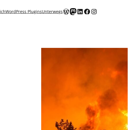
WordPress
Mastodon
LinkedIn
Facebook
Instagram
ich
WordPress Plugins
Unterwegs