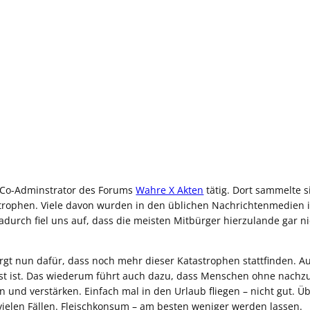
ls Co-Adminstrator des Forums
Wahre X Akten
tätig. Dort sammelte s
strophen. Viele davon wurden in den üblichen Nachrichtenmedien i
urch fiel uns auf, dass die meisten Mitbürger hierzulande gar ni
gt nun dafür, dass noch mehr dieser Katastrophen stattfinden. Auc
sst ist. Das wiederum führt auch dazu, dass Menschen ohne nach
und verstärken. Einfach mal in den Urlaub fliegen – nicht gut. Ü
vielen Fällen. Fleischkonsum – am besten weniger werden lassen.