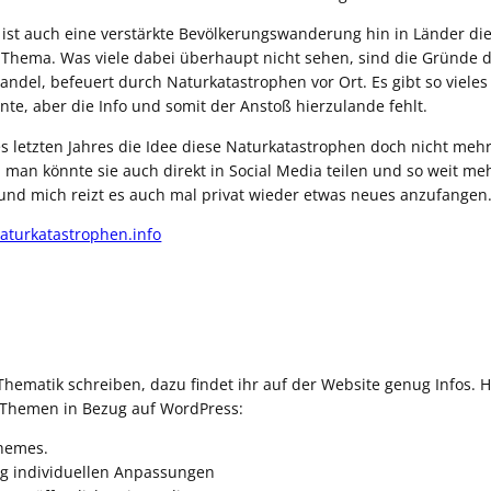
 ist auch eine verstärkte Bevölkerungswanderung hin in Länder die
s Thema. Was viele dabei überhaupt nicht sehen, sind die Gründe 
wandel, befeuert durch Naturkatastrophen vor Ort. Es gibt so viel
te, aber die Info und somit der Anstoß hierzulande fehlt.
des letzten Jahres die Idee diese Naturkatastrophen doch nicht me
l: man könnte sie auch direkt in Social Media teilen und so weit 
t und mich reizt es auch mal privat wieder etwas neues anzufangen
naturkatastrophen.info
 Thematik schreiben, dazu findet ihr auf der Website genug Infos.
3 Themen in Bezug auf WordPress:
Themes.
ig individuellen Anpassungen