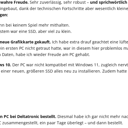
 wahre Freude.
Sehr zuverlässig, sehr robust –
und sprichwörtlich
ngebaut, dank der technischen Fortschritte aber wesentlich klein
gen:
nn bei keinem Spiel mehr mithalten.
ystem war eine SSD, aber viel zu klein.
neue Grafikkarte gekauft.
Ich habe extra drauf geachtet eine lüf
in ersten PC nicht getraut hatte, war in diesem hier problemlos 
n Daten, habe ich wieder Freude am PC gehabt.
ws 10.
Der PC war nicht kompatibel mit Windows 11, zugleich nerv
f einer neuen, größeren SSD alles neu zu installieren. Zudem hatte 
 PC bei Deltatronic bestellt.
Diesmal habe ich gar nicht mehr nac
C zusammengestellt, ein paar Tage überlegt – und dann bestellt.