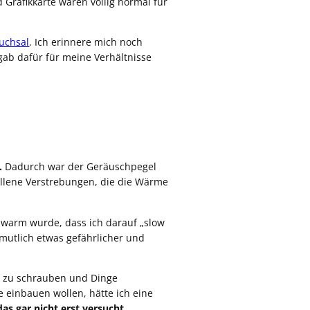
Grafikkarte waren völlig normal für
uchsal
. Ich erinnere mich noch
gab dafür für meine Verhältnisse
.
Dadurch war der Geräuschpegel
allene Verstrebungen, die die Wärme
 warm wurde, dass ich darauf „slow
rmutlich etwas gefährlicher und
s zu schrauben und Dinge
e einbauen wollen, hätte ich eine
as gar nicht erst versucht.