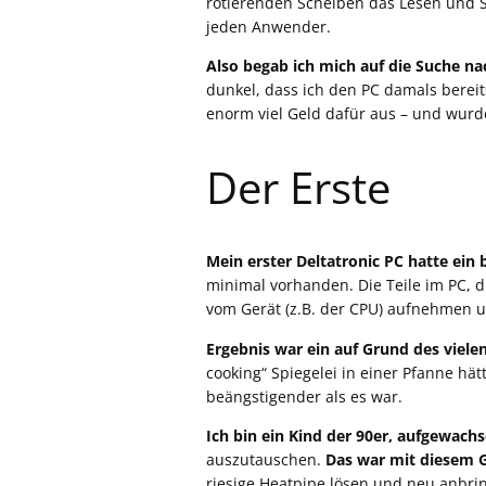
rotierenden Scheiben das Lesen und S
jeden Anwender.
Also begab ich mich auf die Suche na
dunkel, dass ich den PC damals berei
enorm viel Geld dafür aus – und wurd
Der Erste
Mein erster Deltatronic PC hatte ein 
minimal vorhanden. Die Teile im PC, 
vom Gerät (z.B. der CPU) aufnehmen 
Ergebnis war ein auf Grund des viele
cooking“ Spiegelei in einer Pfanne hät
beängstigender als es war.
Ich bin ein Kind der 90er, aufgewac
auszutauschen.
Das war mit diesem G
riesige Heatpipe lösen und neu anbr