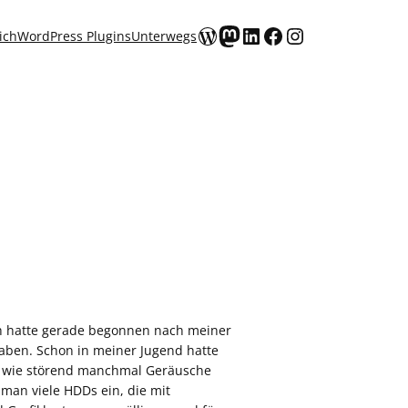
WordPress
Mastodon
LinkedIn
Facebook
Instagram
ich
WordPress Plugins
Unterwegs
h hatte gerade begonnen nach meiner
haben. Schon in meiner Jugend hatte
ch wie störend manchmal Geräusche
man viele HDDs ein, die mit