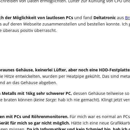
chreiben von Daten ermöglichten. Lüfter zur Kühlung von CPU und 
ch der Möglichkeit von lautlosen PCs
und fand
Deltatronic
aus
Br
ts auf deren Webseite zusammenstellen und bestellen konnte. Ich 
e überaus positiv überrascht.
braunes Gehäuse, keinerlei Lüfter, aber noch eine HDD-Festplatte
die Hitze entwickelten, wurden per Heatpipe gekühlt. Das sind met
und an das Gehäuse abgeben.
n Metalls mit 16kg sehr schwerer PC,
dessen Gehäuse teilweise so
te braten können (
keine Sorge:
hab ich nie gemacht). Klingt jetzt ve
hsen mit PCs und Röhrenmonitoren.
Für mich war es normal an PC
erät für mich so gar nicht möglich.
Hätte ich eine neue Grafikkart
ingen müssen.
Da ich Informatiker und kein Schmied bin, hab ich d