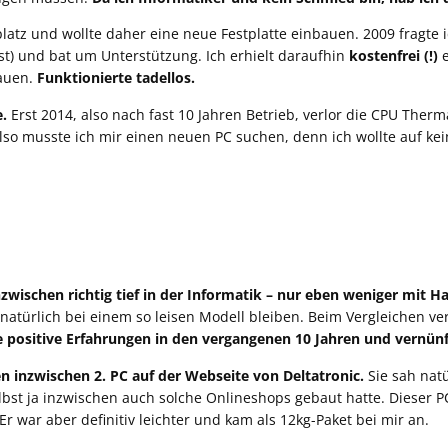
tz und wollte daher eine neue Festplatte einbauen. 2009 fragte i
st) und bat um Unterstützung. Ich erhielt daraufhin
kostenfrei (!)
e
auen.
Funktionierte tadellos.
e.
Erst 2014, also nach fast 10 Jahren Betrieb, verlor die CPU Therm
lso musste ich mir einen neuen PC suchen, denn ich wollte auf ke
nzwischen richtig tief in der Informatik – nur eben weniger mit H
natürlich bei einem so leisen Modell bleiben. Beim Vergleichen v
e positive Erfahrungen in den vergangenen 10 Jahren und vernünf
n inzwischen 2. PC auf der Webseite von Deltatronic.
Sie sah natü
lbst ja inzwischen auch solche Onlineshops gebaut hatte. Dieser PC
r war aber definitiv leichter und kam als 12kg-Paket bei mir an.