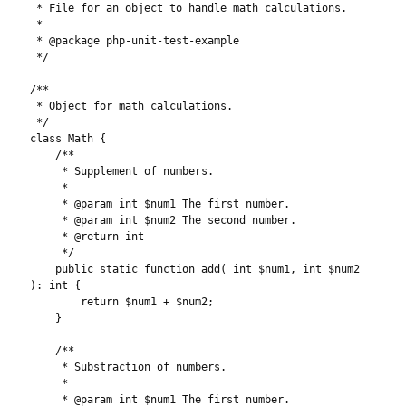
 * File for an object to handle math calculations.

 *

 * @package php-unit-test-example

 */

/**

 * Object for math calculations.

 */

class Math {

    /**

     * Supplement of numbers.

     *

     * @param int $num1 The first number.

     * @param int $num2 The second number.

     * @return int

     */

    public static function add( int $num1, int $num2 
): int {

        return $num1 + $num2;

    }

    /**

     * Substraction of numbers.

     * 

     * @param int $num1 The first number.
