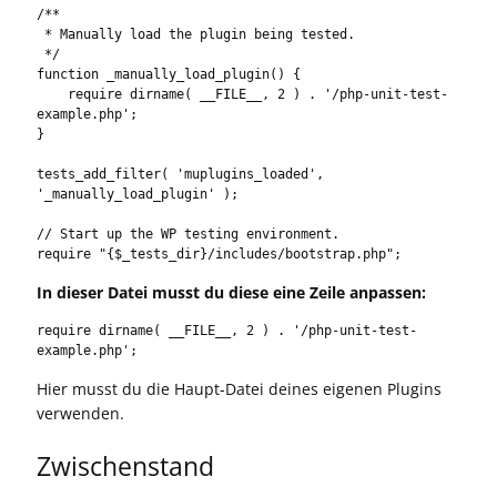
/**

 * Manually load the plugin being tested.

 */

function _manually_load_plugin() {

    require dirname( __FILE__, 2 ) . '/php-unit-test-
example.php';

}

tests_add_filter( 'muplugins_loaded', 
'_manually_load_plugin' );

// Start up the WP testing environment.

require "{$_tests_dir}/includes/bootstrap.php";
In dieser Datei musst du diese eine Zeile anpassen:
require dirname( __FILE__, 2 ) . '/php-unit-test-
example.php';
Hier musst du die Haupt-Datei deines eigenen Plugins
verwenden.
Zwischenstand