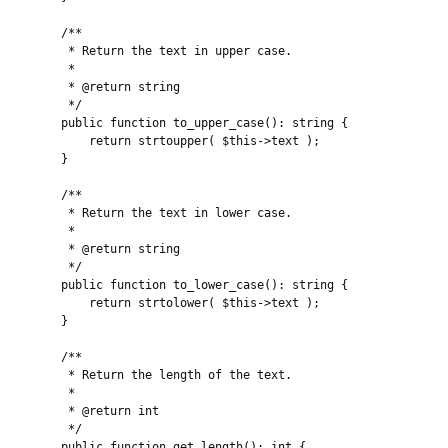
    /**

     * Return the text in upper case.

     *

     * @return string

     */

    public function to_upper_case(): string {

        return strtoupper( $this->text );

    }

    /**

     * Return the text in lower case.

     *

     * @return string

     */

    public function to_lower_case(): string {

        return strtolower( $this->text );

    }

    /**

     * Return the length of the text.

     *

     * @return int

     */

    public function get_length(): int {
