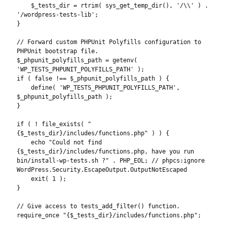
    $_tests_dir = rtrim( sys_get_temp_dir(), '/\\' ) . 
'/wordpress-tests-lib';

}

// Forward custom PHPUnit Polyfills configuration to 
PHPUnit bootstrap file.

$_phpunit_polyfills_path = getenv( 
'WP_TESTS_PHPUNIT_POLYFILLS_PATH' );

if ( false !== $_phpunit_polyfills_path ) {

    define( 'WP_TESTS_PHPUNIT_POLYFILLS_PATH', 
$_phpunit_polyfills_path );

}

if ( ! file_exists( "
{$_tests_dir}/includes/functions.php" ) ) {

    echo "Could not find 
{$_tests_dir}/includes/functions.php, have you run 
bin/install-wp-tests.sh ?" . PHP_EOL; // phpcs:ignore 
WordPress.Security.EscapeOutput.OutputNotEscaped

    exit( 1 );

}

// Give access to tests_add_filter() function.

require_once "{$_tests_dir}/includes/functions.php";
