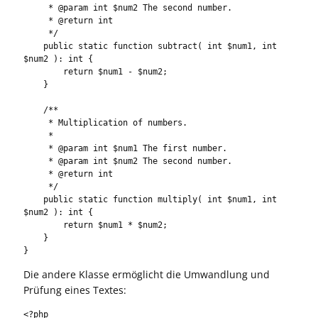
     * @param int $num2 The second number.

     * @return int

     */

    public static function subtract( int $num1, int 
$num2 ): int {

        return $num1 - $num2;

    }

    /**

     * Multiplication of numbers.

     * 

     * @param int $num1 The first number.

     * @param int $num2 The second number.

     * @return int

     */

    public static function multiply( int $num1, int 
$num2 ): int {

        return $num1 * $num2;

    }

}
Die andere Klasse ermöglicht die Umwandlung und
Prüfung eines Textes:
<?php
