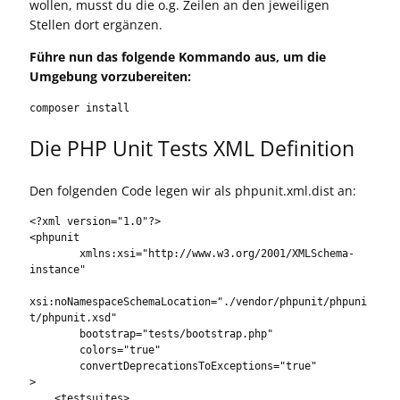
wollen, musst du die o.g. Zeilen an den jeweiligen
Stellen dort ergänzen.
Führe nun das folgende Kommando aus, um die
Umgebung vorzubereiten:
composer install
Die PHP Unit Tests XML Definition
Den folgenden Code legen wir als phpunit.xml.dist an:
<?xml version="1.0"?>

<phpunit

        xmlns:xsi="http://www.w3.org/2001/XMLSchema-
instance"

xsi:noNamespaceSchemaLocation="./vendor/phpunit/phpuni
t/phpunit.xsd"

        bootstrap="tests/bootstrap.php"

        colors="true"

        convertDeprecationsToExceptions="true"

>

    <testsuites>
