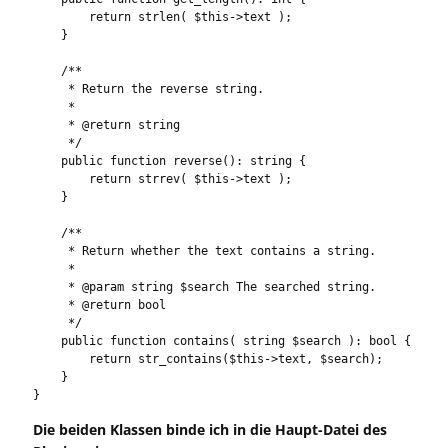
        return strlen( $this->text );

    }

    /**

     * Return the reverse string.

     *

     * @return string

     */

    public function reverse(): string {

        return strrev( $this->text );

    }

    /**

     * Return whether the text contains a string.

     *

     * @param string $search The searched string.

     * @return bool

     */

    public function contains( string $search ): bool {

        return str_contains($this->text, $search);

    }

}
Die beiden Klassen binde ich in die Haupt-Datei des