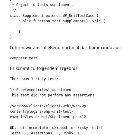
 * Object to tests supplement.

 */

class Supplement extends WP_UnitTestCase {

    public function test_supplement(): void {

    }

}
Führen wir anschließend nochmal das Kommando aus:
composer test
Es kommt zu folgendem Ergebnis:
There was 1 risky test:

1) Supplement::test_supplement

This test did not perform any assertions

/var/www/clients/client1/web1/web/wp-
content/plugins/php-unit-test-
example/tests/Unit/Supplement.php:12

OK, but incomplete, skipped, or risky tests!

Tests: 1, Assertions: 0, Risky: 1.