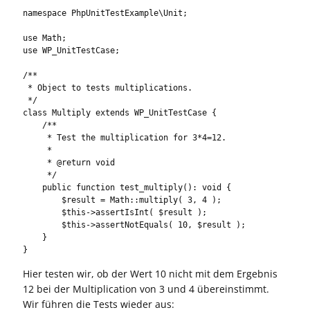
namespace PhpUnitTestExample\Unit;

use Math;

use WP_UnitTestCase;

/**

 * Object to tests multiplications.

 */

class Multiply extends WP_UnitTestCase {

    /**

     * Test the multiplication for 3*4=12.

     *

     * @return void

     */

    public function test_multiply(): void {

        $result = Math::multiply( 3, 4 );

        $this->assertIsInt( $result );

        $this->assertNotEquals( 10, $result );

    }

}
Hier testen wir, ob der Wert 10 nicht mit dem Ergebnis
12 bei der Multiplication von 3 und 4 übereinstimmt.
Wir führen die Tests wieder aus: