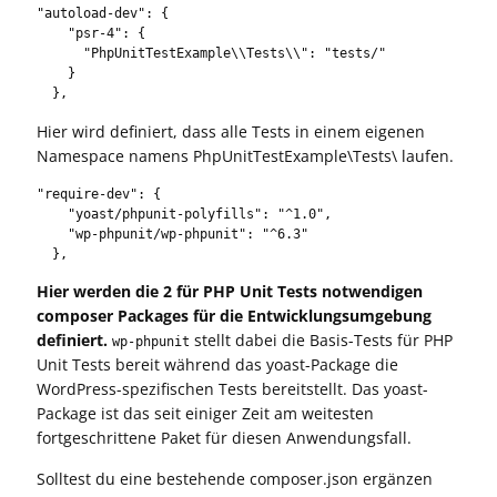
"autoload-dev": {

    "psr-4": {

      "PhpUnitTestExample\\Tests\\": "tests/"

    }

  },
Hier wird definiert, dass alle Tests in einem eigenen
Namespace namens PhpUnitTestExample\Tests\ laufen.
"require-dev": {

    "yoast/phpunit-polyfills": "^1.0",

    "wp-phpunit/wp-phpunit": "^6.3"

  },
Hier werden die 2 für PHP Unit Tests notwendigen
composer Packages für die Entwicklungsumgebung
definiert.
stellt dabei die Basis-Tests für PHP
wp-phpunit
Unit Tests bereit während das yoast-Package die
WordPress-spezifischen Tests bereitstellt. Das yoast-
Package ist das seit einiger Zeit am weitesten
fortgeschrittene Paket für diesen Anwendungsfall.
Solltest du eine bestehende composer.json ergänzen