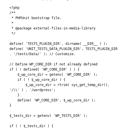
<?php

/**

 * PHPUnit bootstrap file.

 *

 * @package external-files-in-media-library

 */

define( 'TESTS_PLUGIN_DIR', dirname( __DIR__ ) );

define( 'UNIT_TESTS_DATA_PLUGIN_DIR', TESTS_PLUGIN_DIR 
. '/tests/Data/' ); // Customize.

// Define WP_CORE_DIR if not already defined

if ( ! defined( 'WP_CORE_DIR' ) ) {

    $_wp_core_dir = getenv( 'WP_CORE_DIR' );

    if ( ! $_wp_core_dir ) {

        $_wp_core_dir = rtrim( sys_get_temp_dir(), 
'/\\' ) . '/wordpress';

    }

    define( 'WP_CORE_DIR', $_wp_core_dir );

}

$_tests_dir = getenv( 'WP_TESTS_DIR' );

if ( ! $_tests_dir ) {
