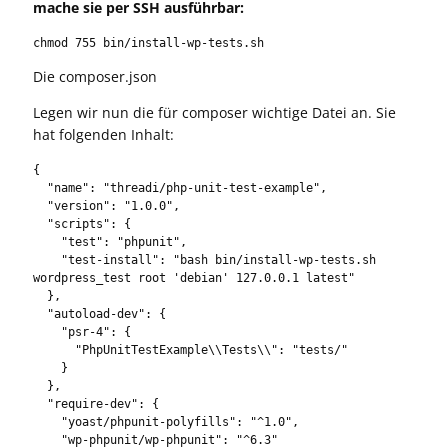
mache sie per SSH ausführbar:
chmod 755 bin/install-wp-tests.sh
Die composer.json
Legen wir nun die für composer wichtige Datei an. Sie
hat folgenden Inhalt:
{

  "name": "threadi/php-unit-test-example",

  "version": "1.0.0",

  "scripts": {

    "test": "phpunit",

    "test-install": "bash bin/install-wp-tests.sh 
wordpress_test root 'debian' 127.0.0.1 latest"

  },

  "autoload-dev": {

    "psr-4": {

      "PhpUnitTestExample\\Tests\\": "tests/"

    }

  },

  "require-dev": {

    "yoast/phpunit-polyfills": "^1.0",

    "wp-phpunit/wp-phpunit": "^6.3"
