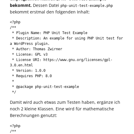
bekommt.
Dessen Datei
php-unit-test-example.php
bekommt erstmal den folgenden Inhalt:
<?php

/**

 * Plugin Name: PHP Unit Test Example

 * Description: An example for using PHP Unit test for 
a WordPress plugin.

 * Author: Thomas Zwirner

 * License: GPL v3

 * License URI: https://www.gnu.org/licenses/gpl-
3.0.en.html

 * Version: 1.0.0

 * Requires PHP: 8.0

 *

 * @package php-unit-test-example

 */
Damit wird auch etwas zum Testen haben, ergänze ich
noch 2 kleine Klassen. Eine wird für mathematische
Berechnungen genutzt:
<?php

/**
