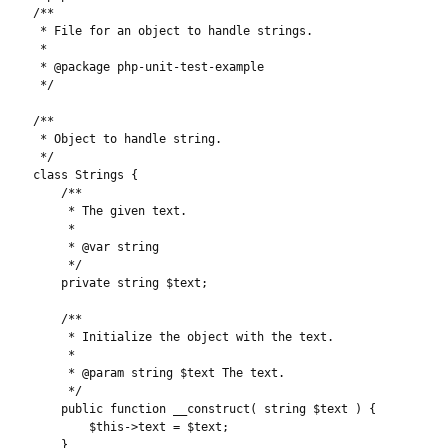
/**

 * File for an object to handle strings.

 * 

 * @package php-unit-test-example

 */

/**

 * Object to handle string.

 */

class Strings {

    /**

     * The given text.

     *

     * @var string

     */

    private string $text;

    /**

     * Initialize the object with the text.

     *

     * @param string $text The text.

     */

    public function __construct( string $text ) {

        $this->text = $text;

    }
