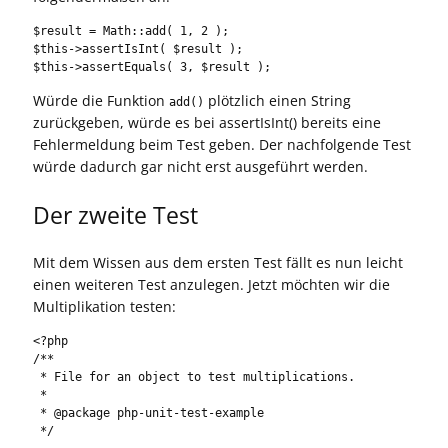
$result = Math::add( 1, 2 );

$this->assertIsInt( $result );

$this->assertEquals( 3, $result );
Würde die Funktion
plötzlich einen String
add()
zurückgeben, würde es bei assertIsInt() bereits eine
Fehlermeldung beim Test geben. Der nachfolgende Test
würde dadurch gar nicht erst ausgeführt werden.
Der zweite Test
Mit dem Wissen aus dem ersten Test fällt es nun leicht
einen weiteren Test anzulegen. Jetzt möchten wir die
Multiplikation testen:
<?php

/**

 * File for an object to test multiplications.

 *

 * @package php-unit-test-example

 */
