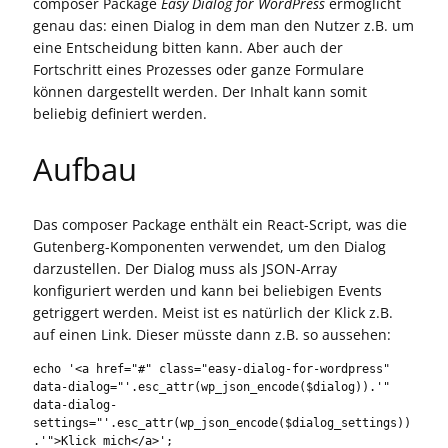
composer Package
Easy Dialog for WordPress
ermöglicht
genau das: einen Dialog in dem man den Nutzer z.B. um
eine Entscheidung bitten kann. Aber auch der
Fortschritt eines Prozesses oder ganze Formulare
können dargestellt werden. Der Inhalt kann somit
beliebig definiert werden.
Aufbau
Das composer Package enthält ein React-Script, was die
Gutenberg-Komponenten verwendet, um den Dialog
darzustellen. Der Dialog muss als JSON-Array
konfiguriert werden und kann bei beliebigen Events
getriggert werden. Meist ist es natürlich der Klick z.B.
auf einen Link. Dieser müsste dann z.B. so aussehen:
echo '<a href="#" class="easy-dialog-for-wordpress" 
data-dialog="'.esc_attr(wp_json_encode($dialog)).'" 
data-dialog-
settings="'.esc_attr(wp_json_encode($dialog_settings))
.'">Klick mich</a>';