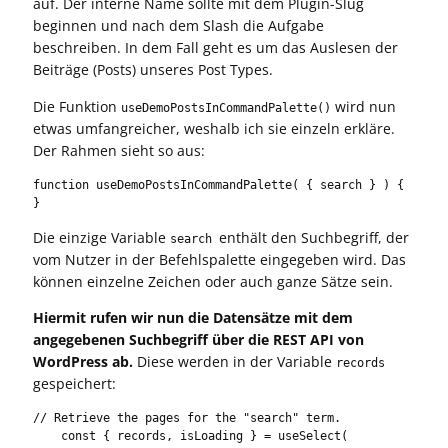
auf. Der interne Name sollte mit dem Plugin-Slug
beginnen und nach dem Slash die Aufgabe
beschreiben. In dem Fall geht es um das Auslesen der
Beiträge (Posts) unseres Post Types.
Die Funktion
wird nun
useDemoPostsInCommandPalette()
etwas umfangreicher, weshalb ich sie einzeln erkläre.
Der Rahmen sieht so aus:
function useDemoPostsInCommandPalette( { search } ) {   

}
Die einzige Variable
enthält den Suchbegriff, der
search
vom Nutzer in der Befehlspalette eingegeben wird. Das
können einzelne Zeichen oder auch ganze Sätze sein.
Hiermit rufen wir nun die Datensätze mit dem
angegebenen Suchbegriff über die REST API von
WordPress ab.
Diese werden in der Variable
records
gespeichert:
// Retrieve the pages for the "search" term.

    const { records, isLoading } = useSelect(
