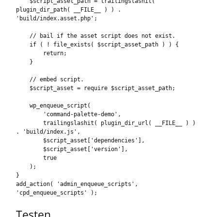
    $script_asset_path = trailingslashit( 
plugin_dir_path( __FILE__ ) ) . 
'build/index.asset.php';

    // bail if the asset script does not exist.

    if ( ! file_exists( $script_asset_path ) ) {

        return;

    }

    // embed script.

    $script_asset = require $script_asset_path;

    wp_enqueue_script(

        'command-palette-demo',

        trailingslashit( plugin_dir_url( __FILE__ ) ) 
. 'build/index.js',

        $script_asset['dependencies'],

        $script_asset['version'],

        true

    );

}

add_action( 'admin_enqueue_scripts', 
'cpd_enqueue_scripts' );
Testen