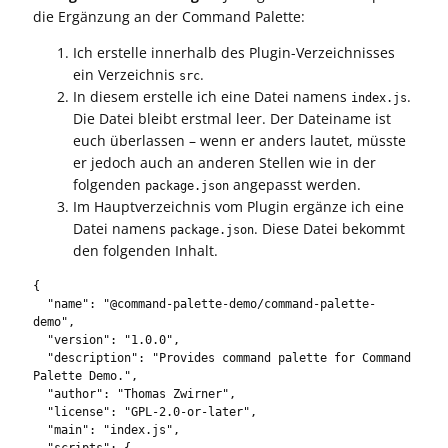
die Ergänzung an der Command Palette:
Ich erstelle innerhalb des Plugin-Verzeichnisses
ein Verzeichnis
.
src
In diesem erstelle ich eine Datei namens
.
index.js
Die Datei bleibt erstmal leer. Der Dateiname ist
euch überlassen – wenn er anders lautet, müsste
er jedoch auch an anderen Stellen wie in der
folgenden
angepasst werden.
package.json
Im Hauptverzeichnis vom Plugin ergänze ich eine
Datei namens
. Diese Datei bekommt
package.json
den folgenden Inhalt.
{

  "name": "@command-palette-demo/command-palette-
demo",

  "version": "1.0.0",

  "description": "Provides command palette for Command 
Palette Demo.",

  "author": "Thomas Zwirner",

  "license": "GPL-2.0-or-later",

  "main": "index.js",

  "scripts": {
