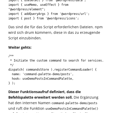
import { useSelect } from '@wordpress/data';

import { useMemo, useEffect } from 
"@wordpress/element";

import { addQueryArgs } from '@wordpress/url';

import { post } from '@wordpress/icons';
Das sind die für das Script erforderlichen Dateien. npm
wird sich drum kümmern, diese in das zu erzeugende
Script einzubinden.
Weiter gehts:
/**

 * Initiate the custom command to search for services.

 */

dispatch( commandsStore ).registerCommandLoader( {

  name: 'command-palette-demo/posts',

  hook: useDemoPostsInCommandPalette,

} );
Dieser Funktionsaufruf definiert, dass die
Befehlspalette erweitert werden soll.
Die Ergänzung
hat den internen Namen
command-palette-demo/posts
und ruft die Funktion
useDemoPostsInCommandPalette()