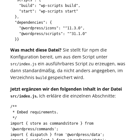
    "build": "wp-scripts build",

    "start": "wp-scripts start"

  },

  "dependencies": {

    "@wordpress/icons": "^11.3.0",

    "@wordpress/scripts": "^31.1.0"

Was macht diese Datei?
Sie stellt für npm die
Konfiguration bereit, um aus dem Script unter
ein ausführbares Script zu erzeugen, was
src/index.js
dann standardmäßig, da nicht anders angegeben, im
Verzeichnis
gespeichert wird.
build
Jetzt ergänzen wir den folgenden Inhalt in der Datei
.
Ich erkläre die einzelnen Abschnitte:
src/index.js
/**

 * Embed requirements.

 */

import { store as commandsStore } from 
'@wordpress/commands';

import { dispatch } from '@wordpress/data';
