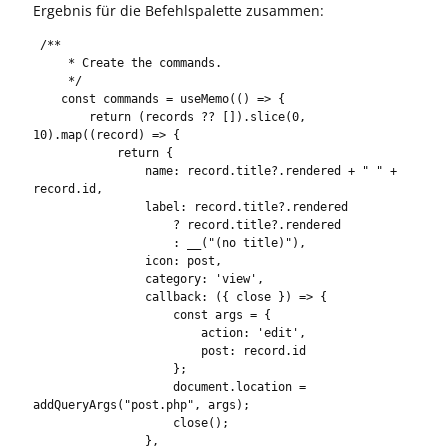
Ergebnis für die Befehlspalette zusammen:
 /**

     * Create the commands.

     */

    const commands = useMemo(() => {

        return (records ?? []).slice(0, 
10).map((record) => {

            return {

                name: record.title?.rendered + " " + 
record.id,

                label: record.title?.rendered

                    ? record.title?.rendered

                    : __("(no title)"),

                icon: post,

                category: 'view',

                callback: ({ close }) => {

                    const args = {

                        action: 'edit',

                        post: record.id

                    };

                    document.location = 
addQueryArgs("post.php", args);

                    close();

                },
