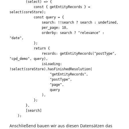
        (select) => {

            const { getEntityRecords } = 
select(coreStore);

            const query = {

                search: !!search ? search : undefined,

                per_page: 10,

                orderby: search ? "relevance" : 
"date",

            };

            return {

                records: getEntityRecords("postType", 
"cpd_demo", query),

                isLoading: 
!select(coreStore).hasFinishedResolution(

                    "getEntityRecords",

                    "postType",

                    "page",

                    query

                ),

            };

        },

        [search]

    );
Anschließend bauen wir aus diesen Datensätzen das