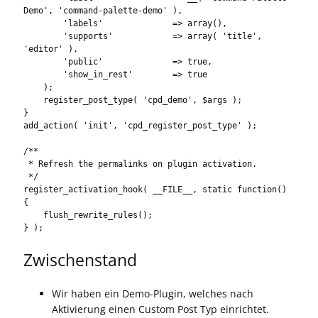
Demo', 'command-palette-demo' ),

        'labels'              => array(),

        'supports'            => array( 'title', 
'editor' ),

        'public'              => true,

        'show_in_rest'        => true

    );

    register_post_type( 'cpd_demo', $args );

}

add_action( 'init', 'cpd_register_post_type' );

/**

 * Refresh the permalinks on plugin activation.

 */

register_activation_hook( __FILE__, static function() 
{

    flush_rewrite_rules();

} );
Zwischenstand
Wir haben ein Demo-Plugin, welches nach
Aktivierung einen Custom Post Typ einrichtet.