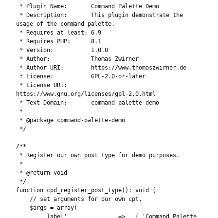
 * Plugin Name:       Command Palette Demo

 * Description:       This plugin demonstrate the 
usage of the command palette.

 * Requires at least: 6.9

 * Requires PHP:      8.1

 * Version:           1.0.0

 * Author:            Thomas Zwirner

 * Author URI:        https://www.thomaszwirner.de

 * License:           GPL-2.0-or-later

 * License URI:       
https://www.gnu.org/licenses/gpl-2.0.html

 * Text Domain:       command-palette-demo

 *

 * @package command-palette-demo

 */

/**

 * Register our own post type for demo purposes.

 *

 * @return void

 */

function cpd_register_post_type(): void {

    // set arguments for our own cpt.

    $args = array(

        'label'               => __( 'Command Palette 