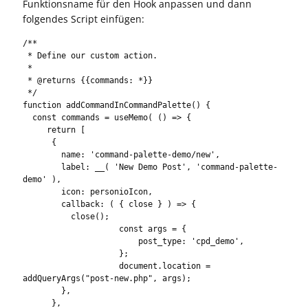
Funktionsname für den Hook anpassen und dann
folgendes Script einfügen:
/**

 * Define our custom action.

 *

 * @returns {{commands: *}}

 */

function addCommandInCommandPalette() {

  const commands = useMemo( () => {

     return [

      {

        name: 'command-palette-demo/new',

        label: __( 'New Demo Post', 'command-palette-
demo' ),

        icon: personioIcon,

        callback: ( { close } ) => {

          close();

                    const args = {

                        post_type: 'cpd_demo',

                    };

                    document.location = 
addQueryArgs("post-new.php", args);

        },

      },
