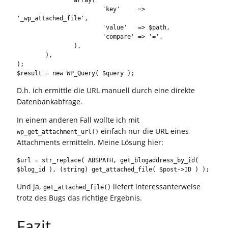
			'key'     => 
'_wp_attached_file',

			'value'   => $path,

			'compare' => '=',

		),

	),

);

$result = new WP_Query( $query );
D.h. ich ermittle die URL manuell durch eine direkte
Datenbankabfrage.
In einem anderen Fall wollte ich mit
einfach nur die URL eines
wp_get_attachment_url()
Attachments ermitteln. Meine Lösung hier:
$url = str_replace( ABSPATH, get_blogaddress_by_id( 
$blog_id ), (string) get_attached_file( $post->ID ) );
Und ja,
liefert interessanterweise
get_attached_file()
trotz des Bugs das richtige Ergebnis.
Fazit