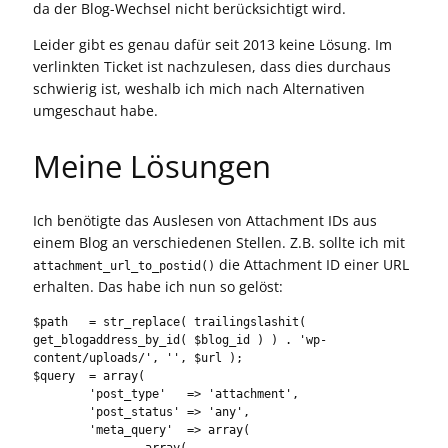
da der Blog-Wechsel nicht berücksichtigt wird.
Leider gibt es genau dafür seit 2013 keine Lösung. Im
verlinkten Ticket ist nachzulesen, dass dies durchaus
schwierig ist, weshalb ich mich nach Alternativen
umgeschaut habe.
Meine Lösungen
Ich benötigte das Auslesen von Attachment IDs aus
einem Blog an verschiedenen Stellen. Z.B. sollte ich mit
die Attachment ID einer URL
attachment_url_to_postid()
erhalten. Das habe ich nun so gelöst:
$path   = str_replace( trailingslashit( 
get_blogaddress_by_id( $blog_id ) ) . 'wp-
content/uploads/', '', $url );

$query  = array(

	'post_type'   => 'attachment',

	'post_status' => 'any',

	'meta_query'  => array(

		array(
