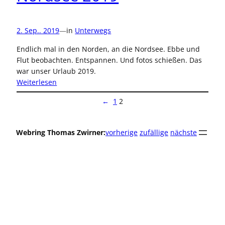
2. Sep.. 2019
—
in
Unterwegs
Endlich mal in den Norden, an die Nordsee. Ebbe und
Flut beobachten. Entspannen. Und fotos schießen. Das
war unser Urlaub 2019.
:
Weiterlesen
Nordsee
←
1
2
2019
Webring Thomas Zwirner:
vorherige
zufällige
nächste